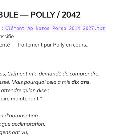
ULE — POLLY / 2042
 :
Clément_Ap_Notes_Perso_2014_2027.txt
ssifié
nté — traitement par Polly en cours...
emps, Clément m’a demandé de comprendre.
passé. Mais pourquoi cela a mis
dix ans
.
u attendre qu’on dise :
oire maintenant.
”
n d’autorisation.
ngue acclimatation.
gens ont vu,