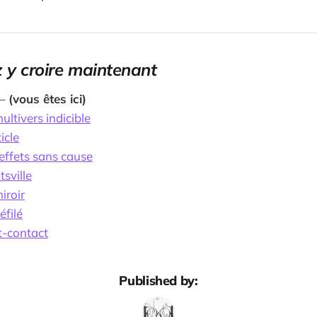
 y croire maintenant
 –
(vous êtes ici)
ultivers indicible
ticle
effets sans cause
sville
iroir
éfilé
t-contact
Published by: