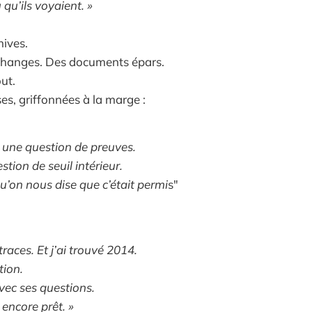
 qu’ils voyaient. »
hives.
changes. Des documents épars.
ut.
es, griffonnées à la marge :
s une question de preuves.
stion de seuil intérieur.
u’on nous dise que c’était permi
s"
traces. Et j’ai trouvé 2014.
tion.
ec ses questions.
encore prêt. »