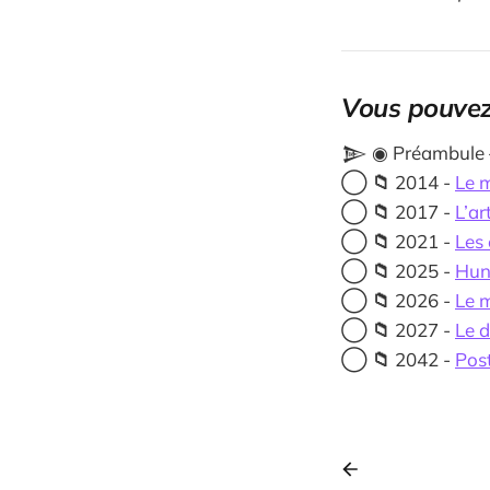
Vous pouvez
𒆖 ◉ Préambule
◯
📁
2014 -
Le m
◯
📁
2017 -
L’ar
◯
📁
2021 -
Les 
◯
📁
2025 -
Hunt
◯
📁
2026 -
Le m
◯
📁
2027 -
Le d
◯
📁
2042 -
Pos