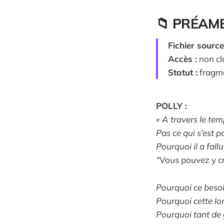
📁 PRÉAMB
Fichier source
Accès :
non cla
Statut :
fragme
POLLY :
« A travers le t
Pas ce qui s’est 
Pourquoi il a fall
“
Vous pouvez y cr
Pourquoi ce besoi
Pourquoi cette lo
Pourquoi tant de 