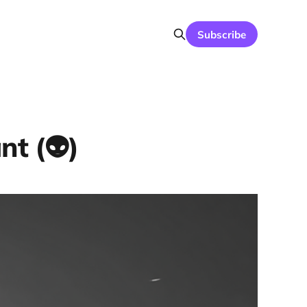
Subscribe
t (👽️)