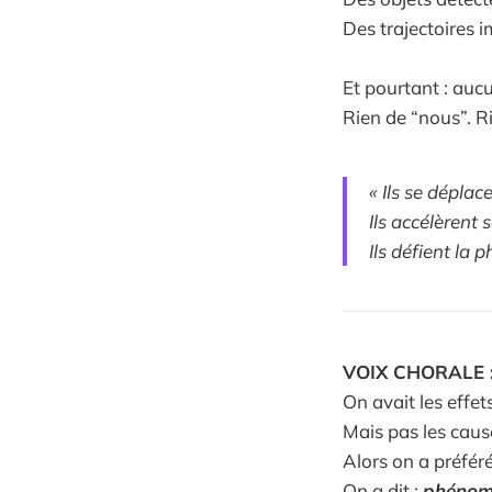
Des trajectoires i
Et pourtant : auc
Rien de “nous”. R
« Ils se déplac
Ils accélèrent
Ils défient la p
VOIX CHORALE 
On avait les effets
Mais pas les caus
Alors on a préfér
On a dit :
phénom