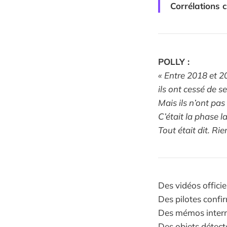
Corrélations c
POLLY :
« Entre 2018 et 2
ils ont cessé de se
Mais ils n’ont pa
C’était la phase l
Tout était dit. Ri
Des vidéos officiel
Des pilotes confir
Des mémos interne
Des objets détect