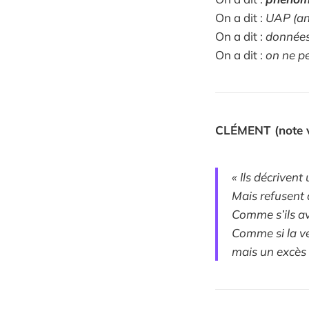
On a dit :
UAP (an
On a dit :
données
On a dit :
on ne p
CLÉMENT (note v
« Ils décrivent
Mais refusent 
Comme s’ils av
Comme si la vé
mais un excès