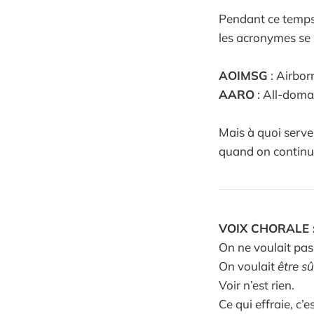
Pendant ce temps
les acronymes se
AOIMSG
: Airbor
AARO
: All-doma
Mais à quoi serve
quand on continue
VOIX CHORALE 
On ne voulait pa
On voulait
être s
Voir n’est rien.
Ce qui effraie, c’e