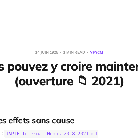
14 JUIN 1925
1 MIN READ
VPYCM
s pouvez y croire mainte
(ouverture 📁 2021)
es effets sans cause
 :
UAPTF_Internal_Memos_2018_2021.md