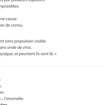
mpossibles.
une cause.
ien de connu.
ent sans propulsion visible.
 sans onde de choc.
hysique, et pourtant ils sont là. »
:
.
es.
é… l’anomalie.
ène
.