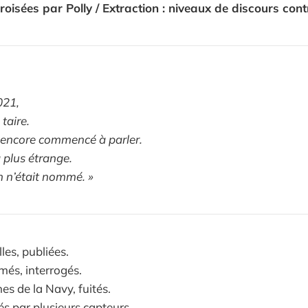
roisées par Polly / Extraction : niveaux de discours cont
021,
 taire.
s encore commencé à parler.
a plus étrange.
en n’était nommé. »
les, publiées.
més, interrogés.
s de la Navy, fuités.
és par plusieurs capteurs.