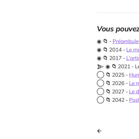
Vous pouvez
◉
📁
-
Préambule
◉
📁
2014 -
Le mu
◉
📁
2017 -
L’arti
𒆖 ◉
📁
2021 - Le
◯
📁
2025 -
Hunt
◯
📁
2026 -
Le m
◯
📁
2027 -
Le d
◯
📁
2042 -
Pos