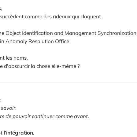
,
 succèdent comme des rideaux qui claquent.
ne Object Identification and Management Synchronizatio
in Anomaly Resolution Office
nt les noms,
 d'obscurcir la chose elle-même ?
:
s
savoir
.
ûrs de pouvoir continuer comme avant
.
st
l’intégration
.