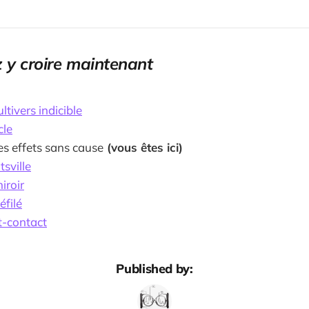
 y croire maintenant
ltivers indicible
cle
s effets sans cause
(vous êtes ici)
sville
iroir
éfilé
t-contact
Published by: