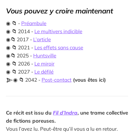
Vous pouvez y croire maintenant
◉
📁
-
Préambule
◉
📁
2014 -
Le multivers indicible
◉
📁
2017 -
L’article
◉
📁
2021 -
Les effets sans cause
◉
📁
2025 -
Huntsville
◉
📁
2026 -
Le miroir
◉
📁
2027 -
Le défilé
𒆖◉
📁
2042 -
Post-contact
(vous êtes ici)
Ce récit est issu du
Fil d’Indra
, une trame collective
de fictions poreuses.
Vous l’avez lu. Peut-être qu’il vous a lu en retour.