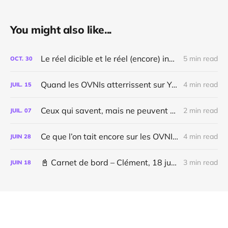
You might also like...
Le réel dicible et le réel (encore) indicible
5 min read
OCT.
30
Quand les OVNIs atterrissent sur YouTube
4 min read
JUIL.
15
Ceux qui savent, mais ne peuvent dire (👽️)
2 min read
JUIL.
07
Ce que l’on tait encore sur les OVNIs / update à un ami - juin 2025
4 min read
JUIN
28
📓 Carnet de bord – Clément, 18 juin 2025 (👽️)
3 min read
JUIN
18