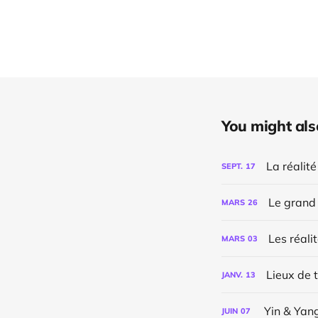
You might also 
La réalité
SEPT.
17
Le grand
MARS
26
Les réali
MARS
03
Lieux de 
JANV.
13
Yin & Yan
JUIN
07