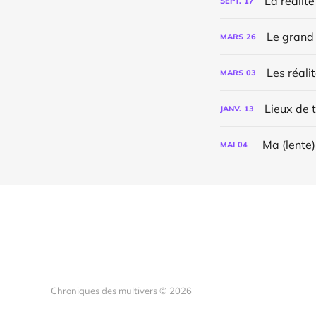
La réalité
SEPT.
17
Le grand
MARS
26
Les réali
MARS
03
Lieux de 
JANV.
13
Ma (lente)
MAI
04
Chroniques des multivers © 2026