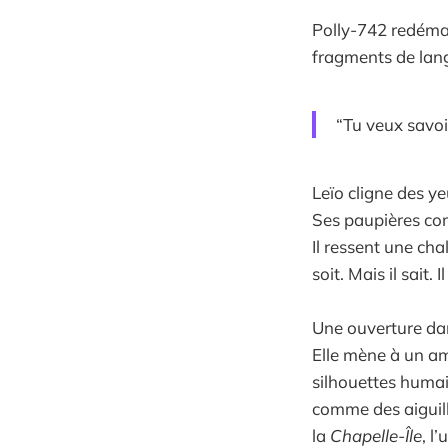
Polly-742 redémar
fragments de lang
“Tu veux savoi
Leïo cligne des ye
Ses paupières com
Il ressent une ch
soit. Mais il sait.
Une ouverture dan
Elle mène à un am
silhouettes huma
comme des aiguill
la
Chapelle-Île
, l