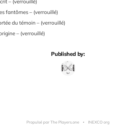
it – (verrouillé)
 fantômes – (verrouillé)
tée du témoin – (verrouillé)
rigine – (verrouillé)
Published by:
Propulsé par The Players.one
INEXCO org