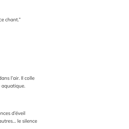
ce chant.”
 l’air. Il colle
e aquatique.
nces d’éveil
tres... le silence