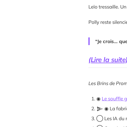
Leïo tressaille. U
Polly reste silenci
“Je crois… que
(Lire la suite
Les Brins de Pro
◉
Le souffle g
𒆖 ◉ La fabri
◯ Les IA du 