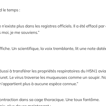
 le temps :
 n’existe plus dans les registres officiels. Il a été effacé pa
s moi, je me souviens.”
fiche. Un scientifique, la voix tremblante, lit une note da
ussi à transférer les propriétés respiratoires du H5N1 avia
furet. Le virus traverse les muqueuses comme un soupir. N
 n’appartient plus à aucune espèce connue.”
contraction dans sa cage thoracique. Une toux fantôme.
oix, plus douce maintenant :