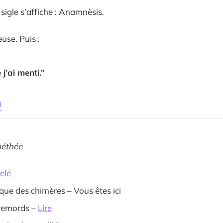
n sigle s’affiche : Anamnèsis.
euse. Puis :
 j’ai menti.”
)
méthée
elé
que des chimères – Vous êtes ici
remords –
Lire