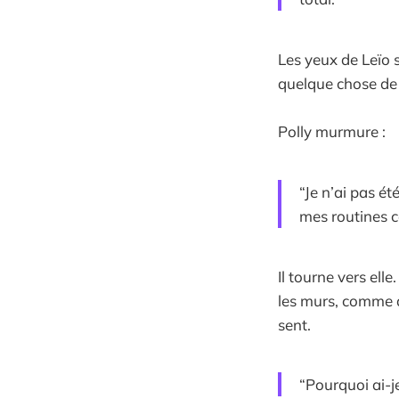
Les yeux de Leïo s
quelque chose de 
Polly murmure :
“Je n’ai pas é
mes routines c
Il tourne vers ell
les murs, comme 
sent.
“Pourquoi ai-je