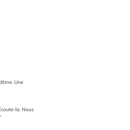
e dôme. Une
 Écoute-la. Nous
”