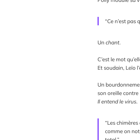
“Ce n’est pas 
Un
chant
.
C’est le mot qu’elle
Et soudain, Leïo l
Un bourdonnement 
son oreille contr
Il entend le virus
.
“Les chimères 
comme on notai
total.”