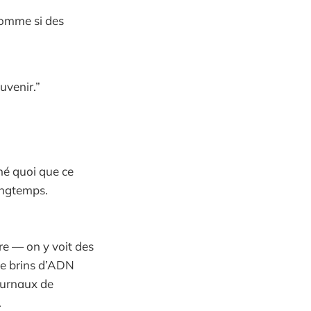
comme si des
uvenir.”
hé quoi que ce
longtemps.
re — on y voit des
de brins d’ADN
ournaux de
.