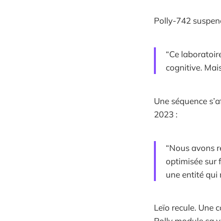
Polly-742 suspend
“Ce laboratoire
cognitive. Mai
Une séquence s’af
2023 :
“Nous avons ré
optimisée sur 
une entité qui
Leïo recule. Une 
Polly module sa v