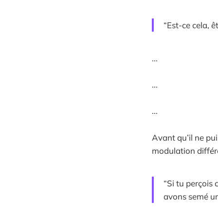
“Est-ce cela, 
...
...
...
Avant qu’il ne pu
modulation différ
“Si tu perçois 
avons semé une