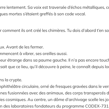
re lentement. Sa voix est traversée d’échos métalliques, 
ues mortes s’étaient greffés à son code vocal.
r comment ils ont créé les chimères. Tu dois d’abord t’en so
ux. Avant de les fermer.
mencent à vibrer, ses oreilles aussi.
aleur étrange dans sa paume gauche. Il n’a pas encore touc
 Il sait que ce lieu, qu’il découvre à peine, le connaît depuis 
s la crypte.
phithéâtre circulaire, orné de fresques gravées dans le ver
ines fusionnées avec des animaux, des corps transpercés 
es cosmiques. Au centre, un dôme d’archivage scelle les j
’un des laboratoires fondateurs du programme CODEX-731