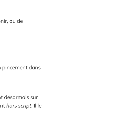
nir, ou de
un pincement dans
ent désormais sur
ont
hors script
. Il le