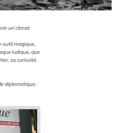
enir
un climat.
n outil magique,
esque ludique, que
er, sa curiosité.
e diplomatique
,