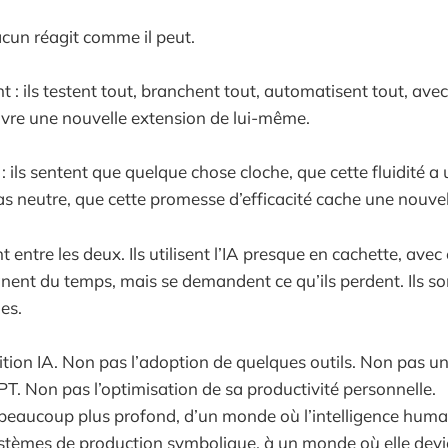
acun réagit comme il peut.
t : ils testent tout, branchent tout, automatisent tout, avec
uvre une nouvelle extension de lui-même.
: ils sentent que quelque chose cloche, que cette fluidité a 
as neutre, que cette promesse d’efficacité cache une nouv
 entre les deux. Ils utilisent l’IA presque en cachette, avec 
agnent du temps, mais se demandent ce qu’ils perdent. Ils s
es.
nsition IA. Non pas l’adoption de quelques outils. Non pas u
. Non pas l’optimisation de sa productivité personnelle.
 beaucoup plus profond, d’un monde où l’intelligence humai
stèmes de production symbolique, à un monde où elle devi