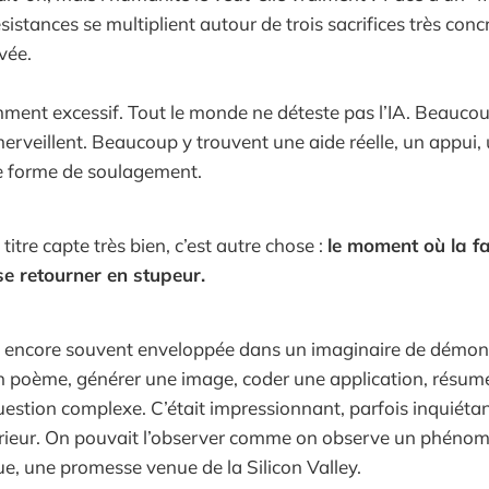
istances se multiplient autour de trois sacrifices très concre
ivée.
mment excessif. Tout le monde ne déteste pas l’IA. Beaucoup 
rveillent. Beaucoup y trouvent une aide réelle, un appui, 
 forme de soulagement.
titre capte très bien, c’est autre chose :
le moment où la f
 retourner en stupeur.
tait encore souvent enveloppée dans un imaginaire de démon
un poème, générer une image, coder une application, résumer
estion complexe. C’était impressionnant, parfois inquiéta
rieur. On pouvait l’observer comme on observe un phénomè
e, une promesse venue de la Silicon Valley.